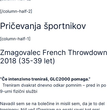
[/column-half-2]
Pričevanja športnikov
[column-half-1]
Zmagovalec French Throwdown
2018 (35-39 let)
“Če intenzivno treniraš, GLC2000 pomaga.”
Treniram dvakrat dnevno odkar pomnim – pred in po
9-urni fizični službi
Navadil sem se na bolečine in mislil sem, da je to del
treningov. Nič več.tTreniram na enaki ravni kot prej,