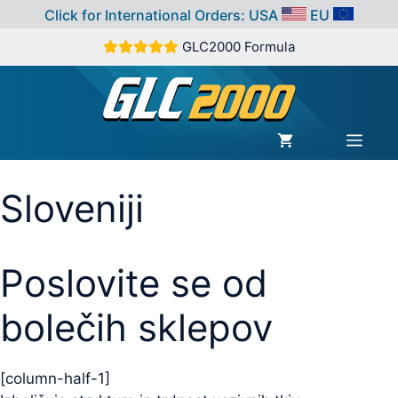
Click for International Orders:
USA
EU
Skip
GLC2000 Formula
to
content
MEN
Sloveniji
Poslovite se od
bolečih sklepov
[column-half-1]