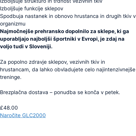
Izboljšuje strukturo in trdnost vezivnih tkiv
Izboljšuje funkcije sklepov
Spodbuja nastanek in obnovo hrustanca in drugih tkiv v
organizmu
Najmočnejše prehransko dopolnilo za sklepe, ki ga
uporabljajo najboljši športniki v Evropi, je zdaj na
voljo tudi v Sloveniji.
Za popolno zdravje sklepov, vezivnih tkiv in
hrustancam, da lahko obvladujete celo najintenzivnejše
treninge.
Brezplačna dostava – ponudba se konča v petek.
£48.00
Naročite GLC2000